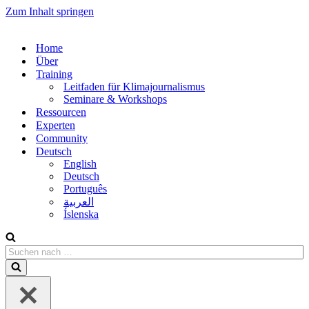
Zum Inhalt springen
Home
Über
Training
Leitfaden für Klimajournalismus
Seminare & Workshops
Ressourcen
Experten
Community
Deutsch
English
Deutsch
Português
العربية
Íslenska
Suchen
nach …