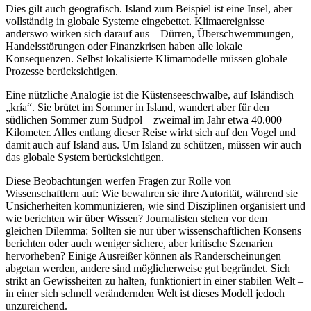
Dies gilt auch geografisch. Island zum Beispiel ist eine Insel, aber
vollständig in globale Systeme eingebettet. Klimaereignisse
anderswo wirken sich darauf aus – Dürren, Überschwemmungen,
Handelsstörungen oder Finanzkrisen haben alle lokale
Konsequenzen. Selbst lokalisierte Klimamodelle müssen globale
Prozesse berücksichtigen.
Eine nützliche Analogie ist die Küstenseeschwalbe, auf Isländisch
„kría“. Sie brütet im Sommer in Island, wandert aber für den
südlichen Sommer zum Südpol – zweimal im Jahr etwa 40.000
Kilometer. Alles entlang dieser Reise wirkt sich auf den Vogel und
damit auch auf Island aus. Um Island zu schützen, müssen wir auch
das globale System berücksichtigen.
Diese Beobachtungen werfen Fragen zur Rolle von
Wissenschaftlern auf: Wie bewahren sie ihre Autorität, während sie
Unsicherheiten kommunizieren, wie sind Disziplinen organisiert und
wie berichten wir über Wissen? Journalisten stehen vor dem
gleichen Dilemma: Sollten sie nur über wissenschaftlichen Konsens
berichten oder auch weniger sichere, aber kritische Szenarien
hervorheben? Einige Ausreißer können als Randerscheinungen
abgetan werden, andere sind möglicherweise gut begründet. Sich
strikt an Gewissheiten zu halten, funktioniert in einer stabilen Welt –
in einer sich schnell verändernden Welt ist dieses Modell jedoch
unzureichend.