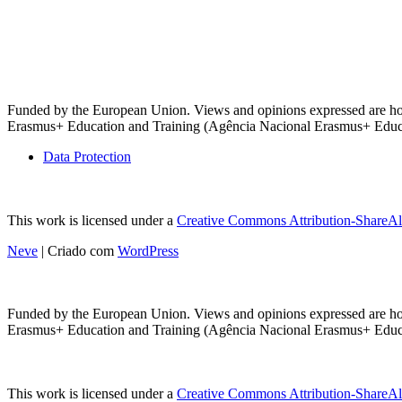
estão
aqui:
como
as
comunidades
de
base
Funded by the European Union. Views and opinions expressed are howe
do
Erasmus+ Education and Training (Agência Nacional Erasmus+ Educaçã
Gana
estão
Data Protection
a
liderar
o
caminho
This work is licensed under a
Creative Commons Attribution-ShareAli
Neve
| Criado com
WordPress
Funded by the European Union. Views and opinions expressed are howe
Erasmus+ Education and Training (Agência Nacional Erasmus+ Educaçã
This work is licensed under a
Creative Commons Attribution-ShareAli