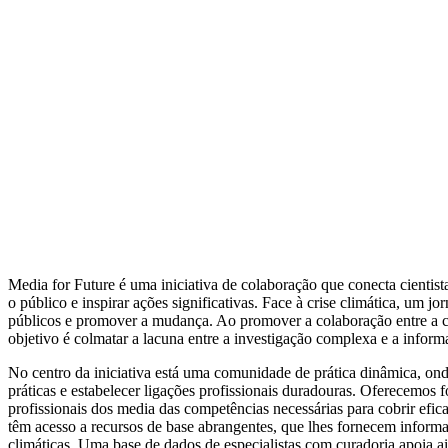
Unir a ciência e o jornalismo em p
Media for Future é uma iniciativa de colaboração que conecta cientista
o público e inspirar ações significativas. Face à crise climática, um j
públicos e promover a mudança. Ao promover a colaboração entre a c
objetivo é colmatar a lacuna entre a investigação complexa e a infor
No centro da iniciativa está uma comunidade de prática dinâmica, onde
práticas e estabelecer ligações profissionais duradouras. Oferecemos 
profissionais dos media das competências necessárias para cobrir efic
têm acesso a recursos de base abrangentes, que lhes fornecem informaç
climáticas. Uma base de dados de especialistas com curadoria apoia ai