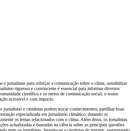
rol da ação climática
s e jornalistas para reforçar a comunicação sobre o clima, sensibilizar
ornalismo rigoroso e convincente é essencial para informar diversos
omunidade científica e os meios de comunicação social, o nosso
mação acessível e com impacto.
 jornalistas e cientistas podem trocar conhecimentos, partilhar boas
formação especializada em jornalismo climático, dotando os
azmente os temas relacionados com o clima. Além disso, os jornalistas
ões actualizadas e baseadas na ciência sobre as principais questões
nda mais os jornalistas, ligando-os a cientistas de renome, assegurando