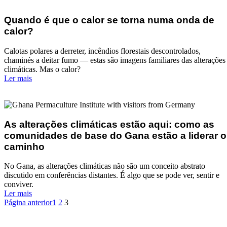
Quando é que o calor se torna numa onda de
calor?
Calotas polares a derreter, incêndios florestais descontrolados,
chaminés a deitar fumo — estas são imagens familiares das alterações
climáticas. Mas o calor?
:
Ler mais
Quando
é
que
o
As alterações climáticas estão aqui: como as
calor
se
comunidades de base do Gana estão a liderar o
torna
caminho
numa
onda
No Gana, as alterações climáticas não são um conceito abstrato
de
discutido em conferências distantes. É algo que se pode ver, sentir e
calor?
conviver.
:
Ler mais
As
Página anterior
1
2
3
alterações
climáticas