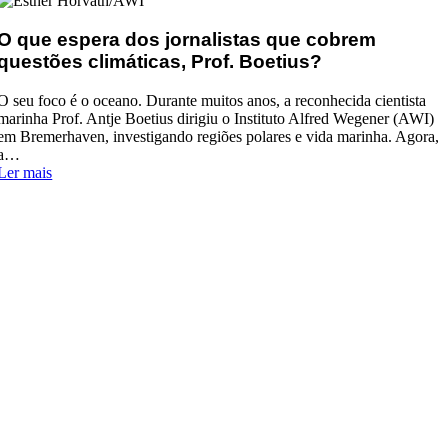
O que espera dos jornalistas que cobrem
questões climáticas, Prof. Boetius?
O seu foco é o oceano. Durante muitos anos, a reconhecida cientista
marinha Prof. Antje Boetius dirigiu o Instituto Alfred Wegener (AWI)
em Bremerhaven, investigando regiões polares e vida marinha. Agora,
a…
:
Ler mais
O
que
espera
dos
jornalistas
que
cobrem
questões
climáticas,
Prof.
Boetius?