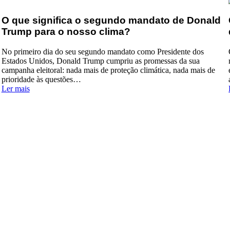
O que significa o segundo mandato de Donald
Trump para o nosso clima?
No primeiro dia do seu segundo mandato como Presidente dos
Estados Unidos, Donald Trump cumpriu as promessas da sua
campanha eleitoral: nada mais de proteção climática, nada mais de
prioridade às questões…
:
Ler mais
O
que
significa
o
segundo
mandato
de
Donald
Trump
para
o
nosso
clima?