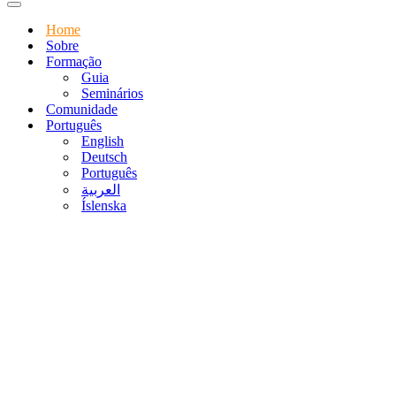
Menu
de
Home
navegação
Sobre
Formação
Guia
Seminários
Comunidade
Português
English
Deutsch
Português
العربية
Íslenska
Comunicação climáti