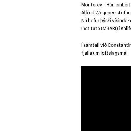
Monterey – Hún einbeitir
Alfred Wegener-stofnun
Nú hefur þýski vísinda
Institute (MBARI) í Kalif
Í samtali við Constant
fjalla um loftslagsmál.