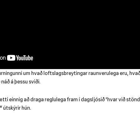
purningunni um hvað loftslagsbreytingar raunverulega eru, hvað
 náð á þessu sviði.
i einnig að draga reglulega fram í dagsljósið ‘hvar við stönd
“ útskýrir hún.