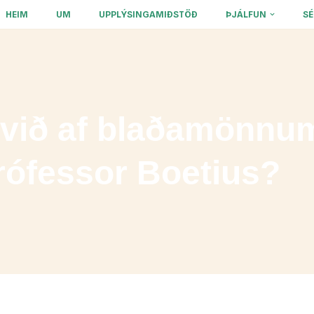
HEIM
UM
UPPLÝSINGAMIÐSTÖÐ
ÞJÁLFUN
S
 við af blaðamönnum
prófessor Boetius?