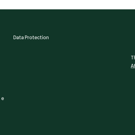
Data Protection
T
A
 e