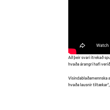
Að þeir svari ítrekað s
hvaða árangri hafi verið
Vísindablaðamennska ætt
hvaða lausnir tiltækar’,