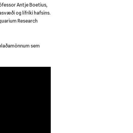
rófessor Antje Boetius,
æði og lífríki hafsins.
Aquarium Research
af blaðamönnum sem