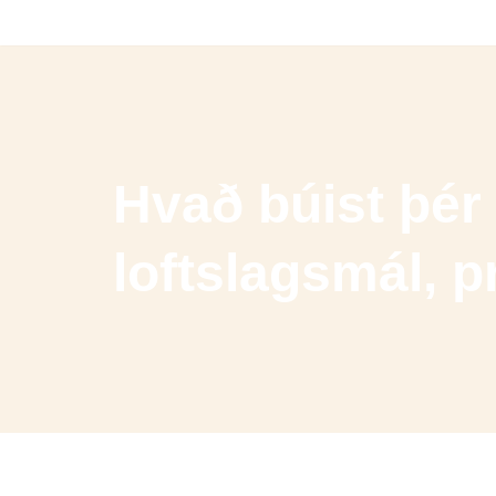
Skip
to
content
Hvað búist þér
loftslagsmál, 