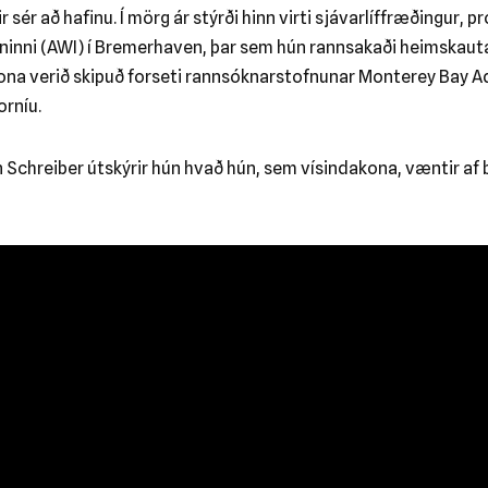
 sér að hafinu. Í mörg ár stýrði hinn virti sjávarlíffræðingur, p
inni (AWI) í Bremerhaven, þar sem hún rannsakaði heimskautasv
kona verið skipuð forseti rannsóknarstofnunar Monterey Bay 
orníu.
in Schreiber útskýrir hún hvað hún, sem vísindakona, væntir 