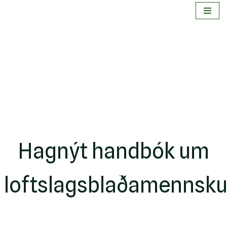
Skip
to
content
Hagnýt handbók um
loftslagsblaðamennsk