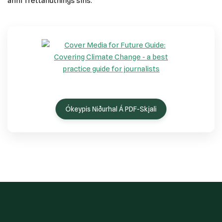
áhrif fréttaflutnings síns.
Ókeypis Niðurhal Á PDF-Skjali