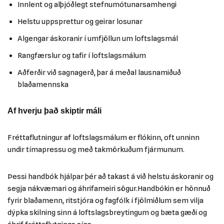
Innlent og alþjóðlegt stefnumótunarsamhengi
Helstu uppsprettur og geirar losunar
Algengar áskoranir í umfjöllun um loftslagsmál
Rangfærslur og tafir í loftslagsmálum
Aðferðir við sagnagerð, þar á meðal lausnamiðuð
blaðamennska
Af hverju það skiptir máli
Fréttaflutningur af loftslagsmálum er flókinn, oft unninn
undir tímapressu og með takmörkuðum fjármunum.
Þessi handbók hjálpar þér að takast á við helstu áskoranir og
segja nákvæmari og áhrifameiri sögur.Handbókin er hönnuð
fyrir blaðamenn, ritstjóra og fagfólk í fjölmiðlum sem vilja
dýpka skilning sinn á loftslagsbreytingum og bæta gæði og