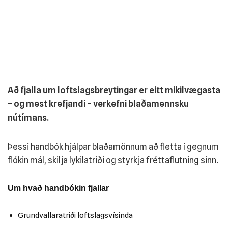
Að fjalla um loftslagsbreytingar er eitt mikilvægasta
– og mest krefjandi – verkefni blaðamennsku
nútímans.
Þessi handbók hjálpar blaðamönnum að fletta í gegnum
flókin mál, skilja lykilatriði og styrkja fréttaflutning sinn.
Um hvað handbókin fjallar
Grundvallaratriði loftslagsvísinda