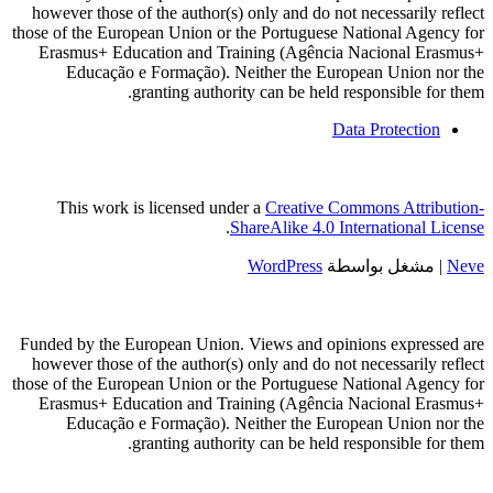
however those of the author(s) only and do not necessarily reflect
those of the European Union or the Portuguese National Agency for
Erasmus+ Education and Training (Agência Nacional Erasmus+
Educação e Formação). Neither the European Union nor the
granting authority can be held responsible for them.
Data Protection
This work is licensed under a
Creative Commons Attribution-
.
ShareAlike 4.0 International License
Neve
| مشغل بواسطة
WordPress
Funded by the European Union. Views and opinions expressed are
however those of the author(s) only and do not necessarily reflect
those of the European Union or the Portuguese National Agency for
Erasmus+ Education and Training (Agência Nacional Erasmus+
Educação e Formação). Neither the European Union nor the
granting authority can be held responsible for them.