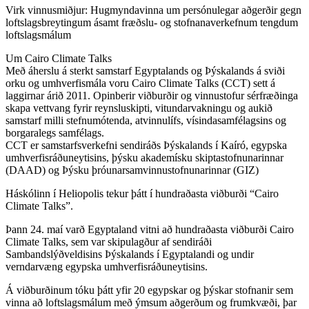
Virk vinnusmiðjur: Hugmyndavinna um persónulegar aðgerðir gegn
loftslagsbreytingum ásamt fræðslu- og stofnanaverkefnum tengdum
loftslagsmálum
Um Cairo Climate Talks
Með áherslu á sterkt samstarf Egyptalands og Þýskalands á sviði
orku og umhverfismála voru Cairo Climate Talks (CCT) sett á
laggirnar árið 2011. Opinberir viðburðir og vinnustofur sérfræðinga
skapa vettvang fyrir reynsluskipti, vitundarvakningu og aukið
samstarf milli stefnumótenda, atvinnulífs, vísindasamfélagsins og
borgaralegs samfélags.
CCT er samstarfsverkefni sendiráðs Þýskalands í Kaíró, egypska
umhverfisráðuneytisins, þýsku akademísku skiptastofnunarinnar
(DAAD) og Þýsku þróunarsamvinnustofnunarinnar (GIZ)
Háskólinn í Heliopolis tekur þátt í hundraðasta viðburði “Cairo
Climate Talks”.
Þann 24. maí varð Egyptaland vitni að hundraðasta viðburði Cairo
Climate Talks, sem var skipulagður af sendiráði
Sambandslýðveldisins Þýskalands í Egyptalandi og undir
verndarvæng egypska umhverfisráðuneytisins.
Á viðburðinum tóku þátt yfir 20 egypskar og þýskar stofnanir sem
vinna að loftslagsmálum með ýmsum aðgerðum og frumkvæði, þar