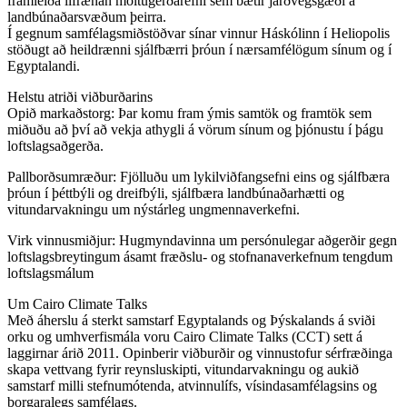
framleiða lífrænan moltugerðarefni sem bætir jarðvegsgæði á
landbúnaðarsvæðum þeirra.
Í gegnum samfélagsmiðstöðvar sínar vinnur Háskólinn í Heliopolis
stöðugt að heildrænni sjálfbærri þróun í nærsamfélögum sínum og í
Egyptalandi.
Helstu atriði viðburðarins
Opið markaðstorg: Þar komu fram ýmis samtök og framtök sem
miðuðu að því að vekja athygli á vörum sínum og þjónustu í þágu
loftslagsaðgerða.
Pallborðsumræður: Fjölluðu um lykilviðfangsefni eins og sjálfbæra
þróun í þéttbýli og dreifbýli, sjálfbæra landbúnaðarhætti og
vitundarvakningu um nýstárleg ungmennaverkefni.
Virk vinnusmiðjur: Hugmyndavinna um persónulegar aðgerðir gegn
loftslagsbreytingum ásamt fræðslu- og stofnanaverkefnum tengdum
loftslagsmálum
Um Cairo Climate Talks
Með áherslu á sterkt samstarf Egyptalands og Þýskalands á sviði
orku og umhverfismála voru Cairo Climate Talks (CCT) sett á
laggirnar árið 2011. Opinberir viðburðir og vinnustofur sérfræðinga
skapa vettvang fyrir reynsluskipti, vitundarvakningu og aukið
samstarf milli stefnumótenda, atvinnulífs, vísindasamfélagsins og
borgaralegs samfélags.