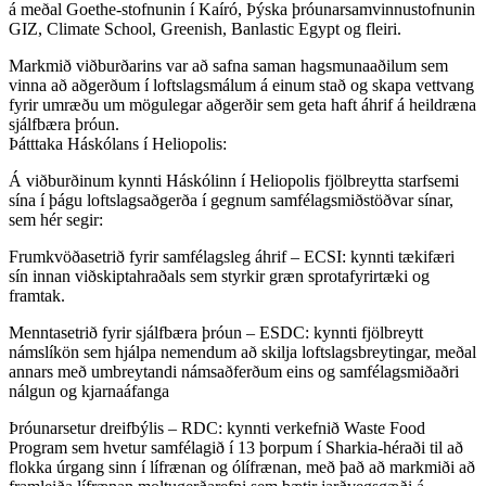
á meðal Goethe-stofnunin í Kaíró, Þýska þróunarsamvinnustofnunin
GIZ, Climate School, Greenish, Banlastic Egypt og fleiri.
Markmið viðburðarins var að safna saman hagsmunaaðilum sem
vinna að aðgerðum í loftslagsmálum á einum stað og skapa vettvang
fyrir umræðu um mögulegar aðgerðir sem geta haft áhrif á heildræna
sjálfbæra þróun.
Þátttaka Háskólans í Heliopolis:
Á viðburðinum kynnti Háskólinn í Heliopolis fjölbreytta starfsemi
sína í þágu loftslagsaðgerða í gegnum samfélagsmiðstöðvar sínar,
sem hér segir:
Frumkvöðasetrið fyrir samfélagsleg áhrif – ECSI: kynnti tækifæri
sín innan viðskiptahraðals sem styrkir græn sprotafyrirtæki og
framtak.
Menntasetrið fyrir sjálfbæra þróun – ESDC: kynnti fjölbreytt
námslíkön sem hjálpa nemendum að skilja loftslagsbreytingar, meðal
annars með umbreytandi námsaðferðum eins og samfélagsmiðaðri
nálgun og kjarnaáfanga
Þróunarsetur dreifbýlis – RDC: kynnti verkefnið Waste Food
Program sem hvetur samfélagið í 13 þorpum í Sharkia-héraði til að
flokka úrgang sinn í lífrænan og ólífrænan, með það að markmiði að