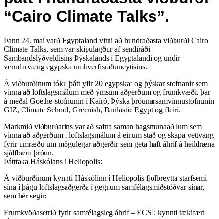
“Cairo Climate Talks”.
Þann 24. maí varð Egyptaland vitni að hundraðasta viðburði Cairo
Climate Talks, sem var skipulagður af sendiráði
Sambandslýðveldisins Þýskalands í Egyptalandi og undir
verndarvæng egypska umhverfisráðuneytisins.
Á viðburðinum tóku þátt yfir 20 egypskar og þýskar stofnanir sem
vinna að loftslagsmálum með ýmsum aðgerðum og frumkvæði, þar
á meðal Goethe-stofnunin í Kaíró, Þýska þróunarsamvinnustofnunin
GIZ, Climate School, Greenish, Banlastic Egypt og fleiri.
Markmið viðburðarins var að safna saman hagsmunaaðilum sem
vinna að aðgerðum í loftslagsmálum á einum stað og skapa vettvang
fyrir umræðu um mögulegar aðgerðir sem geta haft áhrif á heildræna
sjálfbæra þróun.
Þátttaka Háskólans í Heliopolis:
Á viðburðinum kynnti Háskólinn í Heliopolis fjölbreytta starfsemi
sína í þágu loftslagsaðgerða í gegnum samfélagsmiðstöðvar sínar,
sem hér segir:
Frumkvöðasetrið fyrir samfélagsleg áhrif – ECSI: kynnti tækifæri