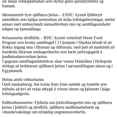
sín innan viðskiptahraðals sem styrkir græn sprotafyrirtæki og
framtak.
Menntasetrið fyrir sjálfbæra þróun – ESDC: kynnti fjölbreytt
námslíkön sem hjálpa nemendum að skilja loftslagsbreytingar, meðal
annars með umbreytandi námsaðferðum eins og samfélagsmiðaðri
nálgun og kjarnaáfanga
Þróunarsetur dreifbýlis – RDC: kynnti verkefnið Waste Food
Program sem hvetur samfélagið í 13 þorpum í Sharkia-héraði til að
flokka úrgang sinn í lífrænan og ólífrænan, með það að markmiði að
framleiða lífrænan moltugerðarefni sem bætir jarðvegsgæði á
landbúnaðarsvæðum þeirra.
Í gegnum samfélagsmiðstöðvar sínar vinnur Háskólinn í Heliopolis
stöðugt að heildrænni sjálfbærri þróun í nærsamfélögum sínum og í
Egyptalandi.
Helstu atriði viðburðarins
Opið markaðstorg: Þar komu fram ýmis samtök og framtök sem
miðuðu að því að vekja athygli á vörum sínum og þjónustu í þágu
loftslagsaðgerða.
Pallborðsumræður: Fjölluðu um lykilviðfangsefni eins og sjálfbæra
þróun í þéttbýli og dreifbýli, sjálfbæra landbúnaðarhætti og
vitundarvakningu um nýstárleg ungmennaverkefni.