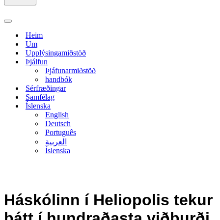
Navigation
Menu
Heim
Um
Upplýsingamiðstöð
Þjálfun
Þjáfunarmiðstöð
handbók
Sérfræðingar
Samfélag
Íslenska
English
Deutsch
Português
العربية
Íslenska
Háskólinn í Heliopolis tekur
þátt í hundraðasta viðburði