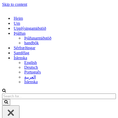
Skip to content
Heim
Um
Upplýsingamiðstöð
Þjálfun
Þjáfunarmiðstöð
handbók
Sérfræðingar
Samfélag
Íslenska
English
Deutsch
Português
العربية
Íslenska
Search
for...