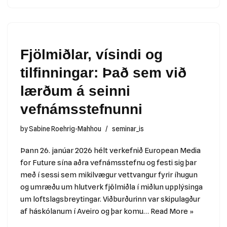
Fjölmiðlar, vísindi og
tilfinningar: Það sem við
lærðum á seinni
vefnámsstefnunni
by
Sabine Roehrig-Mahhou
seminar_is
Þann 26. janúar 2026 hélt verkefnið European Media
for Future sína aðra vefnámsstefnu og festi sig þar
með í sessi sem mikilvægur vettvangur fyrir íhugun
og umræðu um hlutverk fjölmiðla í miðlun upplýsinga
um loftslagsbreytingar. Viðburðurinn var skipulagður
af háskólanum í Aveiro og þar komu…
Read More »