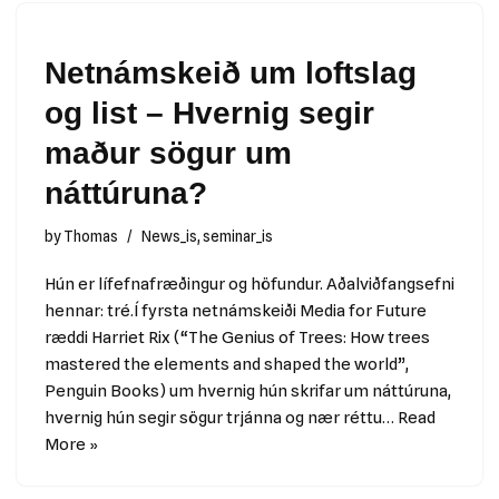
Netnámskeið um loftslag
og list – Hvernig segir
maður sögur um
náttúruna?
by
Thomas
News_is
,
seminar_is
Hún er lífefnafræðingur og höfundur. Aðalviðfangsefni
hennar: tré.Í fyrsta netnámskeiði Media for Future
ræddi Harriet Rix (“The Genius of Trees: How trees
mastered the elements and shaped the world”,
Penguin Books) um hvernig hún skrifar um náttúruna,
hvernig hún segir sögur trjánna og nær réttu…
Read
More »