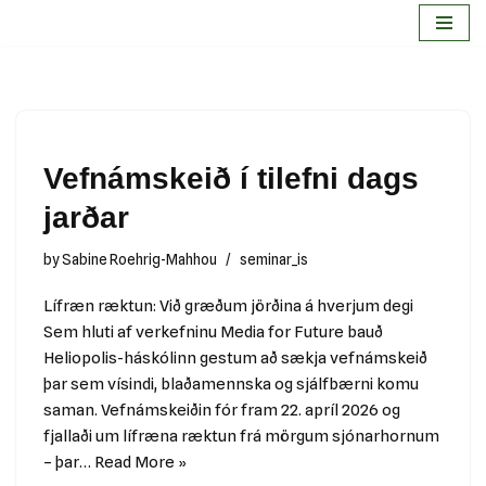
Skip
to
content
Vefnámskeið í tilefni dags
jarðar
by
Sabine Roehrig-Mahhou
seminar_is
Lífræn ræktun: Við græðum jörðina á hverjum degi
Sem hluti af verkefninu Media for Future bauð
Heliopolis-háskólinn gestum að sækja vefnámskeið
þar sem vísindi, blaðamennska og sjálfbærni komu
saman. Vefnámskeiðin fór fram 22. apríl 2026 og
fjallaði um lífræna ræktun frá mörgum sjónarhornum
– þar…
Read More »