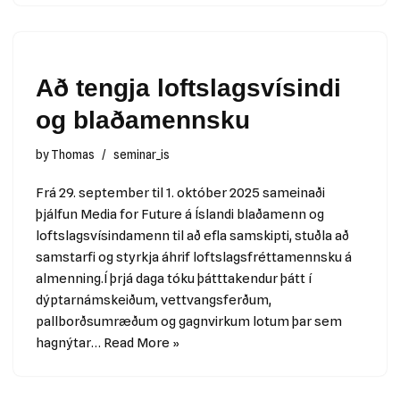
Að tengja loftslagsvísindi
og blaðamennsku
by
Thomas
seminar_is
Frá 29. september til 1. október 2025 sameinaði
þjálfun Media for Future á Íslandi blaðamenn og
loftslagsvísindamenn til að efla samskipti, stuðla að
samstarfi og styrkja áhrif loftslagsfréttamennsku á
almenning.Í þrjá daga tóku þátttakendur þátt í
dýptarnámskeiðum, vettvangsferðum,
pallborðsumræðum og gagnvirkum lotum þar sem
hagnýtar…
Read More »